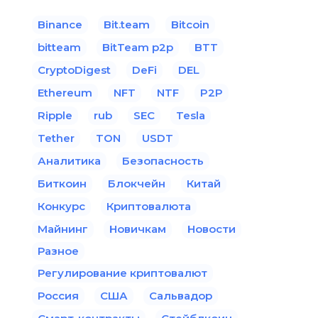
Binance
Bit.team
Bitcoin
bitteam
BitTeam p2p
BTT
CryptoDigest
DeFi
DEL
Ethereum
NFT
NTF
P2P
Ripple
rub
SEC
Tesla
Tether
TON
USDT
Аналитика
Безопасность
Биткоин
Блокчейн
Китай
Конкурс
Криптовалюта
Майнинг
Новичкам
Новости
Разное
Регулирование криптовалют
Россия
США
Сальвадор