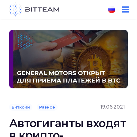
Skip
to
the
content
19.06.2021
Биткоин
Разное
Автогиганты входят
в крипто-