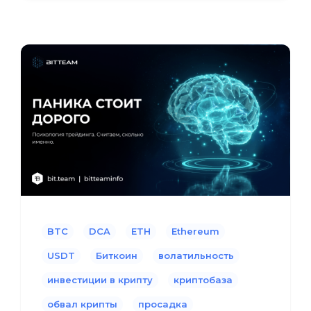
BTC
DCA
ETH
Ethereum
USDT
Биткоин
волатильность
инвестиции в крипту
криптобаза
обвал крипты
просадка