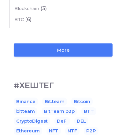
(3)
Blockchain
(6)
BTC
More
#ХЕШТЕГ
Binance
Bit.team
Bitcoin
bitteam
BitTeam p2p
BTT
CryptoDigest
DeFi
DEL
Ethereum
NFT
NTF
P2P