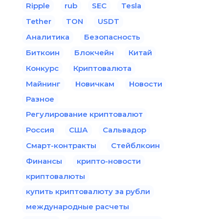
Ripple
rub
SEC
Tesla
Tether
TON
USDT
Аналитика
Безопасность
Биткоин
Блокчейн
Китай
Конкурс
Криптовалюта
Майнинг
Новичкам
Новости
Разное
Регулирование криптовалют
Россия
США
Сальвадор
Смарт-контракты
Стейблкоин
Финансы
крипто-новости
криптовалюты
купить криптовалюту за рубли
международные расчеты