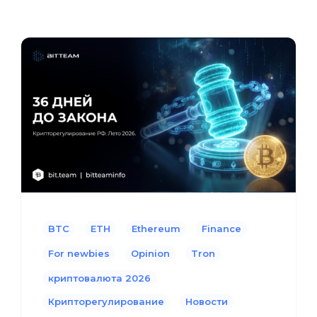
BTC
ETH
Ethereum
Finance
For newbies
Opinion
Tron
криптовалюта 2026
Крипторегулирование
Новости