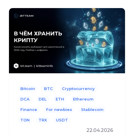
Bitcoin
BTC
Cryptocurrency
DCA
DEL
ETH
Ethereum
Finance
For newbies
Stablecoin
TON
TRX
USDT
22.04.2026