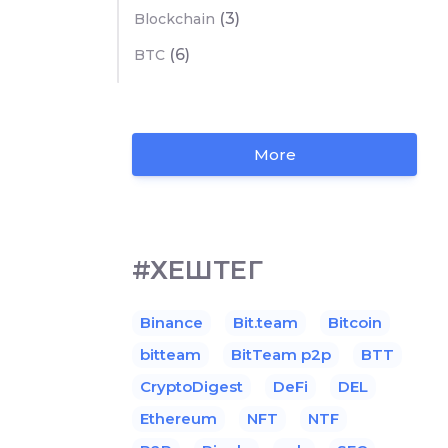
(3)
Blockchain
(6)
BTC
More
#ХЕШТЕГ
Binance
Bit.team
Bitcoin
bitteam
BitTeam p2p
BTT
CryptoDigest
DeFi
DEL
Ethereum
NFT
NTF