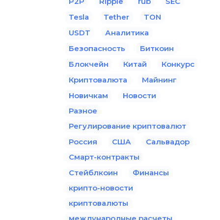
P2P
Ripple
rub
SEC
Tesla
Tether
TON
USDT
Аналитика
Безопасность
Биткоин
Блокчейн
Китай
Конкурс
Криптовалюта
Майнинг
Новичкам
Новости
Разное
Регулирование криптовалют
Россия
США
Сальвадор
Смарт-контракты
Стейблкоин
Финансы
крипто-новости
криптовалюты
международные расчеты