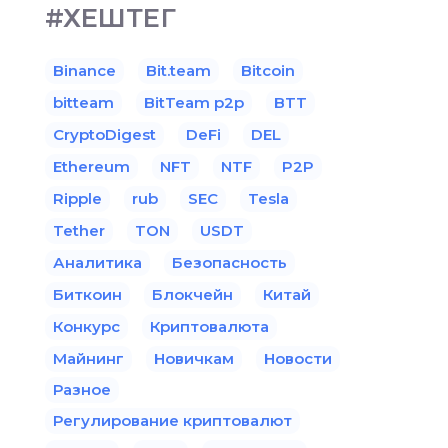
#ХЕШТЕГ
Binance
Bit.team
Bitcoin
bitteam
BitTeam p2p
BTT
CryptoDigest
DeFi
DEL
Ethereum
NFT
NTF
P2P
Ripple
rub
SEC
Tesla
Tether
TON
USDT
Аналитика
Безопасность
Биткоин
Блокчейн
Китай
Конкурс
Криптовалюта
Майнинг
Новичкам
Новости
Разное
Регулирование криптовалют