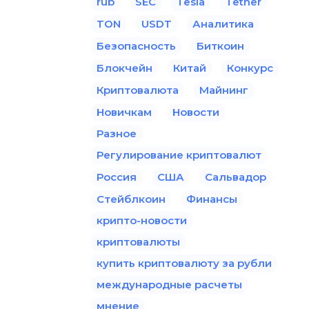
rub
SEC
Tesla
Tether
TON
USDT
Аналитика
Безопасность
Биткоин
Блокчейн
Китай
Конкурс
Криптовалюта
Майнинг
Новичкам
Новости
Разное
Регулирование криптовалют
Россия
США
Сальвадор
Стейблкоин
Финансы
крипто-новости
криптовалюты
купить криптовалюту за рубли
международные расчеты
мнение