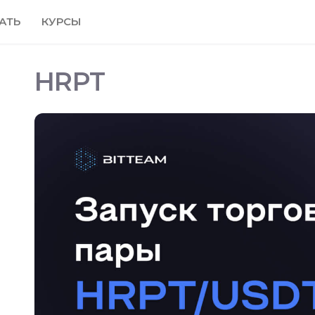
АТЬ
КУРСЫ
HRPT