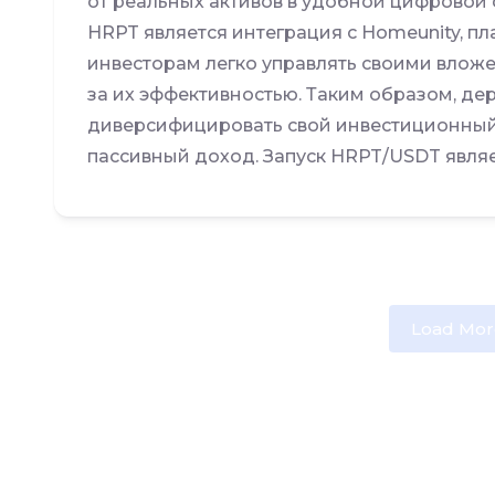
от реальных активов в удобной цифровой
HRPT является интеграция с Homeunity, п
инвесторам легко управлять своими влож
за их эффективностью. Таким образом, де
диверсифицировать свой инвестиционный 
пассивный доход. Запуск HRPT/USDT явля
Load Mor