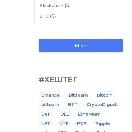
(3)
Blockchain
(6)
BTC
More
#ХЕШТЕГ
Binance
Bit.team
Bitcoin
bitteam
BTT
CryptoDigest
DeFi
DEL
Ethereum
NFT
NTF
P2P
Ripple