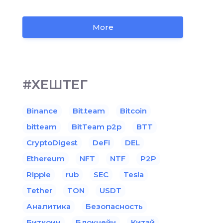
More
#ХЕШТЕГ
Binance
Bit.team
Bitcoin
bitteam
BitTeam p2p
BTT
CryptoDigest
DeFi
DEL
Ethereum
NFT
NTF
P2P
Ripple
rub
SEC
Tesla
Tether
TON
USDT
Аналитика
Безопасность
Биткоин
Блокчейн
Китай