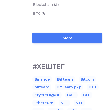
(3)
Blockchain
(6)
BTC
More
#ХЕШТЕГ
Binance
Bit.team
Bitcoin
bitteam
BitTeam p2p
BTT
CryptoDigest
DeFi
DEL
Ethereum
NFT
NTF