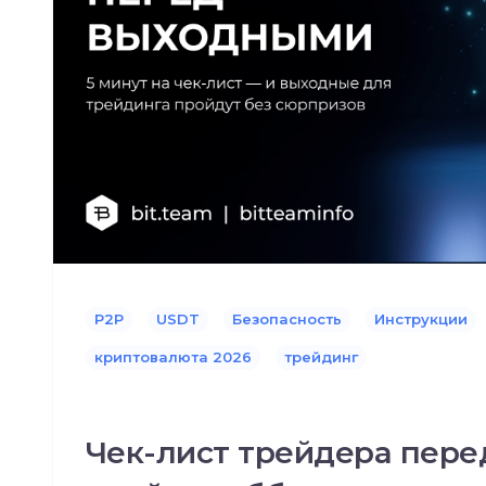
P2P
USDT
Безопасность
Инструкции
криптовалюта 2026
трейдинг
Чек-лист трейдера пере