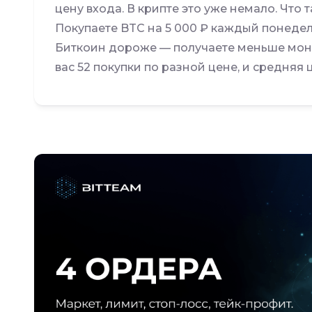
цену входа. В крипте это уже немало. Что 
Покупаете BTC на 5 000 ₽ каждый понедель
Биткоин дороже — получаете меньше моне
вас 52 покупки по разной цене, и средняя ц