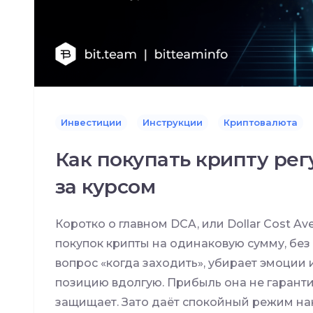
Инвестиции
Инструкции
Криптовалюта
Как покупать крипту рег
за курсом
Коротко о главном DCA, или Dollar Cost A
покупок крипты на одинаковую сумму, без 
вопрос «когда заходить», убирает эмоции 
позицию вдолгую. Прибыль она не гаранти
защищает. Зато даёт спокойный режим н