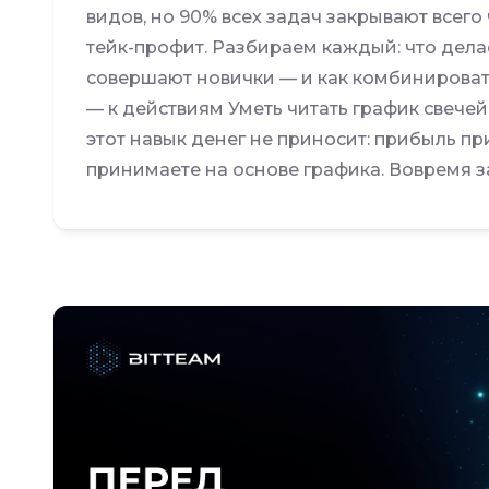
видов, но 90% всех задач закрывают всего 
тейк-профит. Разбираем каждый: что делае
совершают новички — и как комбинировать 
— к действиям Уметь читать график свечей
этот навык денег не приносит: прибыль п
принимаете на основе графика. Вовремя за