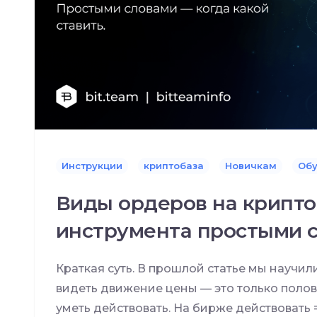
Инструкции
криптобаза
Новичкам
Об
Виды ордеров на крипто
инструмента простыми 
Краткая суть. В прошлой статье мы научил
видеть движение цены — это только полов
уметь действовать. На бирже действовать 