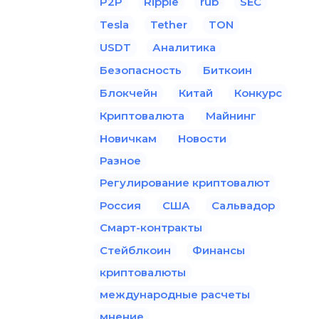
P2P
Ripple
rub
SEC
Tesla
Tether
TON
USDT
Аналитика
Безопасность
Биткоин
Блокчейн
Китай
Конкурс
Криптовалюта
Майнинг
Новичкам
Новости
Разное
Регулирование криптовалют
Россия
США
Сальвадор
Смарт-контракты
Стейблкоин
Финансы
криптовалюты
международные расчеты
мнение