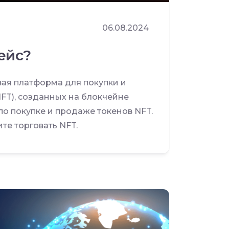
06.08.2024
ейс?
вая платформа для покупки и
T), созданных на блокчейне
по покупке и продаже токенов NFT.
те торговать NFT.