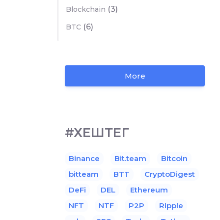
(3)
Blockchain
(6)
BTC
More
#ХЕШТЕГ
Binance
Bit.team
Bitcoin
bitteam
BTT
CryptoDigest
DeFi
DEL
Ethereum
NFT
NTF
P2P
Ripple