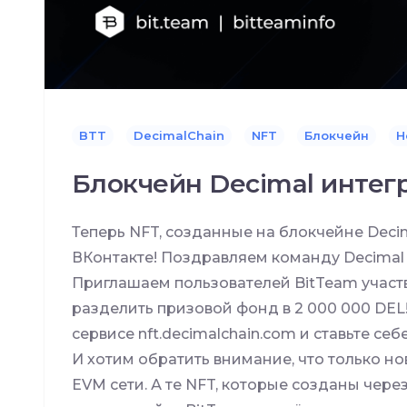
BTT
DecimalChain
NFT
Блокчейн
Н
Блокчейн Decimal интег
Теперь NFT, созданные на блокчейне Deci
ВКонтакте! Поздравляем команду Decimal
Приглашаем пользователей BitTeam участв
разделить призовой фонд в 2 000 000 DEL
сервисе nft.decimalchain.com и ставьте се
И хотим обратить внимание, что только н
EVM сети. А те NFT, которые созданы чере