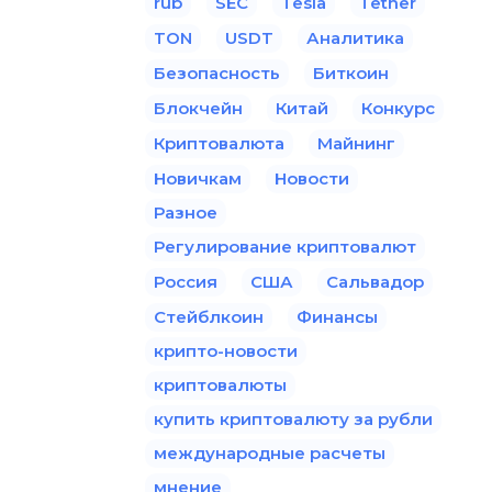
rub
SEC
Tesla
Tether
TON
USDT
Аналитика
Безопасность
Биткоин
Блокчейн
Китай
Конкурс
Криптовалюта
Майнинг
Новичкам
Новости
Разное
Регулирование криптовалют
Россия
США
Сальвадор
Стейблкоин
Финансы
крипто-новости
криптовалюты
купить криптовалюту за рубли
международные расчеты
мнение