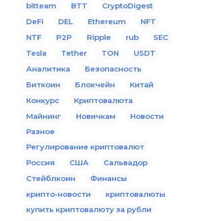
bitteam
BTT
CryptoDigest
DeFi
DEL
Ethereum
NFT
NTF
P2P
Ripple
rub
SEC
Tesla
Tether
TON
USDT
Аналитика
Безопасность
Биткоин
Блокчейн
Китай
Конкурс
Криптовалюта
Майнинг
Новичкам
Новости
Разное
Регулирование криптовалют
Россия
США
Сальвадор
Стейблкоин
Финансы
крипто-новости
криптовалюты
купить криптовалюту за рубли