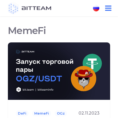
Skip
to
the
content
MemeFi
02.11.2023
DeFi
MemeFi
OGz