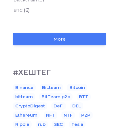
Blockchain
(6)
BTC
More
#ХЕШТЕГ
Binance
Bit.team
Bitcoin
bitteam
BitTeam p2p
BTT
CryptoDigest
DeFi
DEL
Ethereum
NFT
NTF
P2P
Ripple
rub
SEC
Tesla