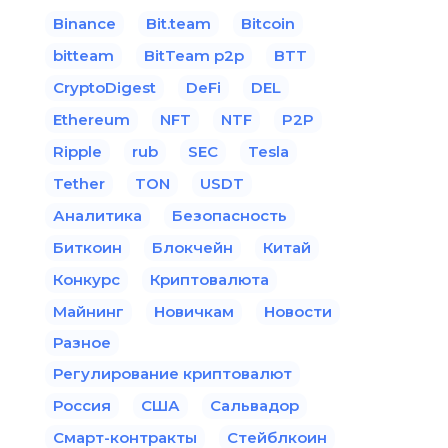
Binance
Bit.team
Bitcoin
bitteam
BitTeam p2p
BTT
CryptoDigest
DeFi
DEL
Ethereum
NFT
NTF
P2P
Ripple
rub
SEC
Tesla
Tether
TON
USDT
Аналитика
Безопасность
Биткоин
Блокчейн
Китай
Конкурс
Криптовалюта
Майнинг
Новичкам
Новости
Разное
Регулирование криптовалют
Россия
США
Сальвадор
Смарт-контракты
Стейблкоин