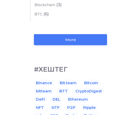
(3)
Blockchain
(6)
BTC
More
#ХЕШТЕГ
Binance
Bit.team
Bitcoin
bitteam
BTT
CryptoDigest
DeFi
DEL
Ethereum
NFT
NTF
P2P
Ripple