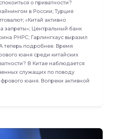
еспокоиться о приватности?
айнингом в России; Турция
товалют; «Китай активно
на запреты»; Центральный банк
оина PHPC; Гарлингхаус выразил
А теперь подробнее. Время
фрового юаня среди китайских
иватности? В Китае наблюдается
венных служащих по поводу
фрового юаня. Вопреки активной