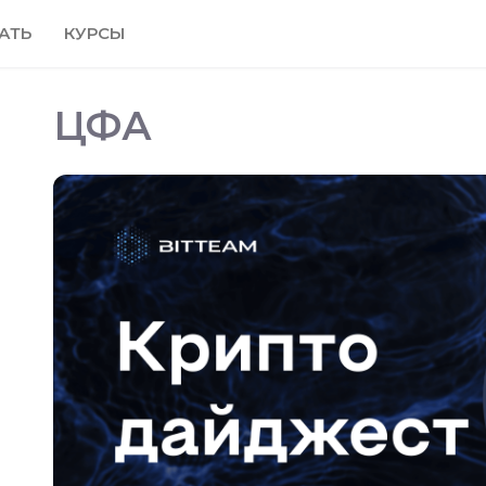
АТЬ
КУРСЫ
ЦФА