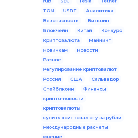
rub
SEC
Tesla
Tether
TON
USDT
Аналитика
Безопасность
Биткоин
Блокчейн
Китай
Конкурс
Криптовалюта
Майнинг
Новичкам
Новости
Разное
Регулирование криптовалют
Россия
США
Сальвадор
Стейблкоин
Финансы
крипто-новости
криптовалюты
купить криптовалюту за рубли
международные расчеты
мнение