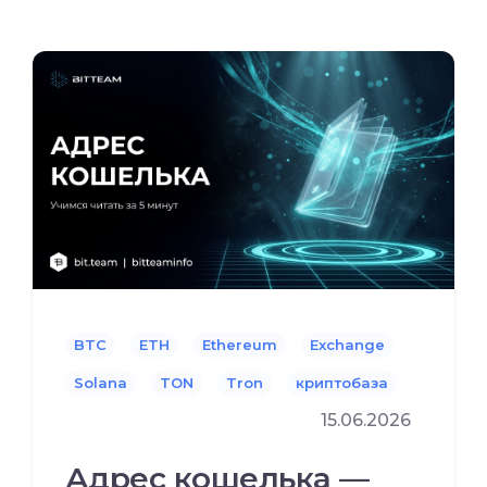
BTC
ETH
Ethereum
Exchange
Solana
TON
Tron
криптобаза
15.06.2026
Адрес кошелька —