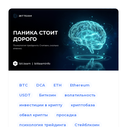
BTC
DCA
ETH
Ethereum
USDT
Биткоин
волатильность
инвестиции в крипту
криптобаза
обвал крипты
просадка
психология трейдинга
Стейблкоин