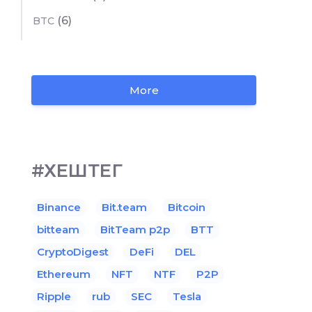
(6)
BTC
More
#ХЕШТЕГ
Binance
Bit.team
Bitcoin
bitteam
BitTeam p2p
BTT
CryptoDigest
DeFi
DEL
Ethereum
NFT
NTF
P2P
Ripple
rub
SEC
Tesla