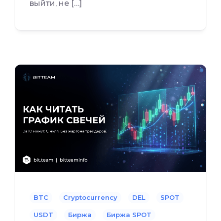
выйти, не […]
BTC
Cryptocurrency
DEL
SPOT
USDT
Биржа
Биржа SPOT