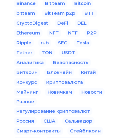
Binance
Bit.team
Bitcoin
bitteam
BitTeam p2p
BTT
CryptoDigest
DeFi
DEL
Ethereum
NFT
NTF
P2P
Ripple
rub
SEC
Tesla
Tether
TON
USDT
Аналитика
Безопасность
Биткоин
Блокчейн
Китай
Конкурс
Криптовалюта
Майнинг
Новичкам
Новости
Разное
Регулирование криптовалют
Россия
США
Сальвадор
Смарт-контракты
Стейблкоин