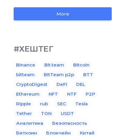
More
#ХЕШТЕГ
Binance
Bit.team
Bitcoin
bitteam
BitTeam p2p
BTT
CryptoDigest
DeFi
DEL
Ethereum
NFT
NTF
P2P
Ripple
rub
SEC
Tesla
Tether
TON
USDT
Аналитика
Безопасность
Биткоин
Блокчейн
Китай