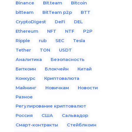
Binance
Bit.team
Bitcoin
bitteam
BitTeam p2p
BTT
CryptoDigest
DeFi
DEL
Ethereum
NFT
NTF
P2P
Ripple
rub
SEC
Tesla
Tether
TON
USDT
Аналитика
Безопасность
Биткоин
Блокчейн
Китай
Конкурс
Криптовалюта
Майнинг
Новичкам
Новости
Разное
Регулирование криптовалют
Россия
США
Сальвадор
Смарт-контракты
Стейблкоин