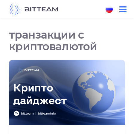
Skip
to
the
content
транзакции с
криптовалютой