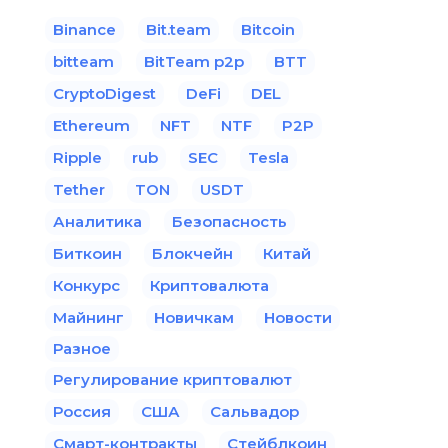
Binance
Bit.team
Bitcoin
bitteam
BitTeam p2p
BTT
CryptoDigest
DeFi
DEL
Ethereum
NFT
NTF
P2P
Ripple
rub
SEC
Tesla
Tether
TON
USDT
Аналитика
Безопасность
Биткоин
Блокчейн
Китай
Конкурс
Криптовалюта
Майнинг
Новичкам
Новости
Разное
Регулирование криптовалют
Россия
США
Сальвадор
Смарт-контракты
Стейблкоин