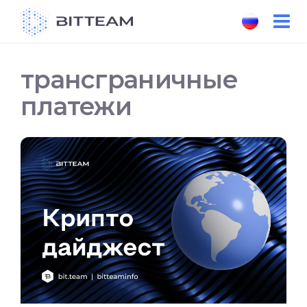
Skip
to
the
content
трансграничные
платежи