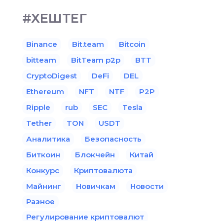
#ХЕШТЕГ
Binance
Bit.team
Bitcoin
bitteam
BitTeam p2p
BTT
CryptoDigest
DeFi
DEL
Ethereum
NFT
NTF
P2P
Ripple
rub
SEC
Tesla
Tether
TON
USDT
Аналитика
Безопасность
Биткоин
Блокчейн
Китай
Конкурс
Криптовалюта
Майнинг
Новичкам
Новости
Разное
Регулирование криптовалют