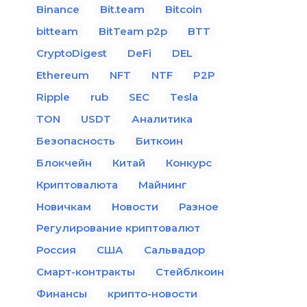
Binance
Bit.team
Bitcoin
bitteam
BitTeam p2p
BTT
CryptoDigest
DeFi
DEL
Ethereum
NFT
NTF
P2P
Ripple
rub
SEC
Tesla
TON
USDT
Аналитика
Безопасность
Биткоин
Блокчейн
Китай
Конкурс
Криптовалюта
Майнинг
Новичкам
Новости
Разное
Регулирование криптовалют
Россия
США
Сальвадор
Смарт-контракты
Стейблкоин
Финансы
крипто-новости