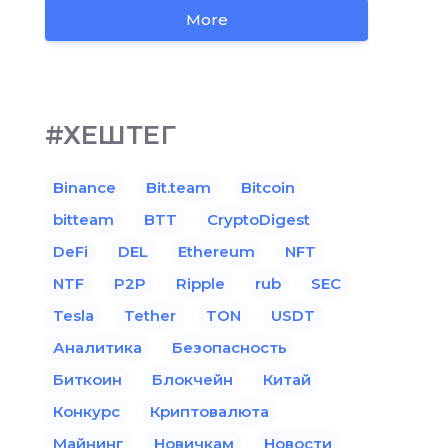
More
#ХЕШТЕГ
Binance
Bit.team
Bitcoin
bitteam
BTT
CryptoDigest
DeFi
DEL
Ethereum
NFT
NTF
P2P
Ripple
rub
SEC
Tesla
Tether
TON
USDT
Аналитика
Безопасность
Биткоин
Блокчейн
Китай
Конкурс
Криптовалюта
Майнинг
Новичкам
Новости