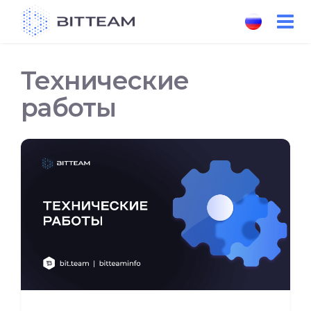
Skip
to
the
content
Технические
работы