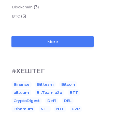
(3)
Blockchain
(6)
BTC
More
#ХЕШТЕГ
Binance
Bit.team
Bitcoin
bitteam
BitTeam p2p
BTT
CryptoDigest
DeFi
DEL
Ethereum
NFT
NTF
P2P