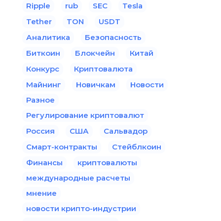
Ripple
rub
SEC
Tesla
Tether
TON
USDT
Аналитика
Безопасность
Биткоин
Блокчейн
Китай
Конкурс
Криптовалюта
Майнинг
Новичкам
Новости
Разное
Регулирование криптовалют
Россия
США
Сальвадор
Смарт-контракты
Стейблкоин
Финансы
криптовалюты
международные расчеты
мнение
новости крипто-индустрии