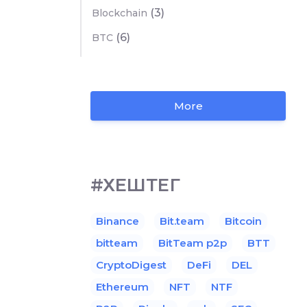
(3)
Blockchain
(6)
BTC
More
#ХЕШТЕГ
Binance
Bit.team
Bitcoin
bitteam
BitTeam p2p
BTT
CryptoDigest
DeFi
DEL
Ethereum
NFT
NTF