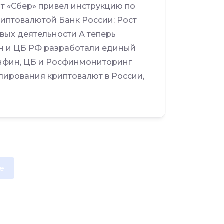
т «Сбер» привел инструкцию по
риптовалютой Банк России: Рост
вых деятельности А теперь
ин и ЦБ РФ разработали единый
нфин, ЦБ и Росфинмониторинг
лирования криптовалют в России,
e