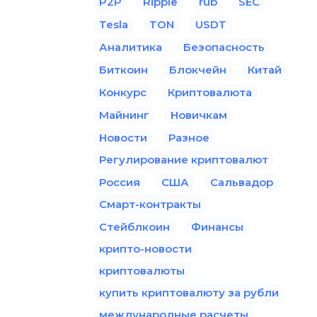
P2P
Ripple
rub
SEC
Tesla
TON
USDT
Аналитика
Безопасность
Биткоин
Блокчейн
Китай
Конкурс
Криптовалюта
Майнинг
Новичкам
Новости
Разное
Регулирование криптовалют
Россия
США
Сальвадор
Смарт-контракты
Стейблкоин
Финансы
крипто-новости
криптовалюты
купить криптовалюту за рубли
международные расчеты