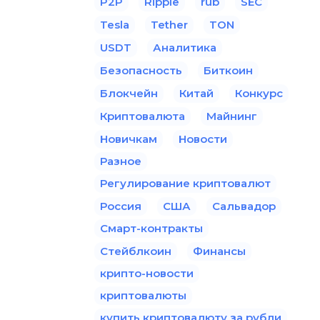
P2P
Ripple
rub
SEC
Tesla
Tether
TON
USDT
Аналитика
Безопасность
Биткоин
Блокчейн
Китай
Конкурс
Криптовалюта
Майнинг
Новичкам
Новости
Разное
Регулирование криптовалют
Россия
США
Сальвадор
Смарт-контракты
Стейблкоин
Финансы
крипто-новости
криптовалюты
купить криптовалюту за рубли