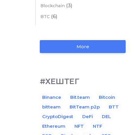
(3)
Blockchain
(6)
BTC
More
#ХЕШТЕГ
Binance
Bit.team
Bitcoin
bitteam
BitTeam p2p
BTT
CryptoDigest
DeFi
DEL
Ethereum
NFT
NTF