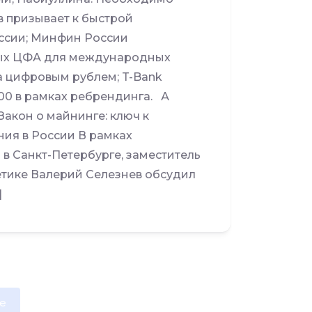
в призывает к быстрой
оссии; Минфин России
ных ЦФА для международных
а цифровым рублем; T-Bank
00 в рамках ребрендинга. А
Закон о майнинге: ключ к
ия в России В рамках
 Санкт-Петербурге, заместитель
етике Валерий Селезнев обсудил
]
e