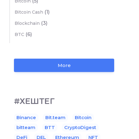
(5)
Bitcoin
(1)
Bitcoin Cash
(3)
Blockchain
(6)
BTC
More
#ХЕШТЕГ
Binance
Bit.team
Bitcoin
bitteam
BTT
CryptoDigest
DeFi
DEL
Ethereum
NFT