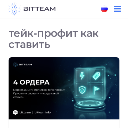
Skip
to
the
content
тейк-профит как
ставить