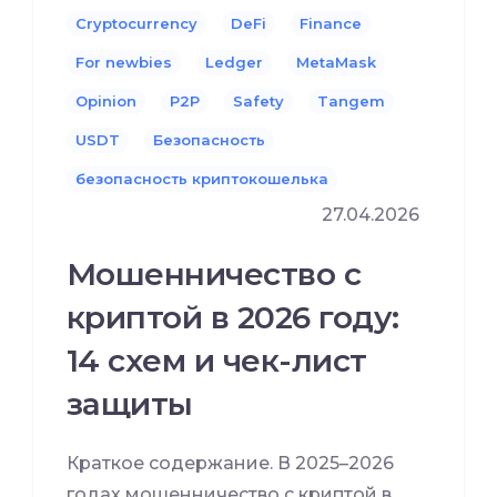
Cryptocurrency
DeFi
Finance
For newbies
Ledger
MetaMask
Opinion
P2P
Safety
Tangem
USDT
Безопасность
безопасность криптокошелька
27.04.2026
Мошенничество с
криптой в 2026 году:
14 схем и чек-лист
защиты
Краткое содержание. В 2025–2026
годах мошенничество с криптой в