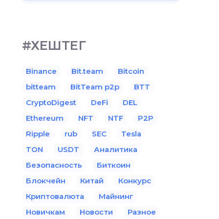
#ХЕШТЕГ
Binance
Bit.team
Bitcoin
bitteam
BitTeam p2p
BTT
CryptoDigest
DeFi
DEL
Ethereum
NFT
NTF
P2P
Ripple
rub
SEC
Tesla
TON
USDT
Аналитика
Безопасность
Биткоин
Блокчейн
Китай
Конкурс
Криптовалюта
Майнинг
Новичкам
Новости
Разное