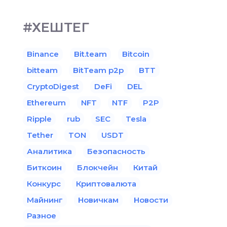
#ХЕШТЕГ
Binance
Bit.team
Bitcoin
bitteam
BitTeam p2p
BTT
CryptoDigest
DeFi
DEL
Ethereum
NFT
NTF
P2P
Ripple
rub
SEC
Tesla
Tether
TON
USDT
Аналитика
Безопасность
Биткоин
Блокчейн
Китай
Конкурс
Криптовалюта
Майнинг
Новичкам
Новости
Разное