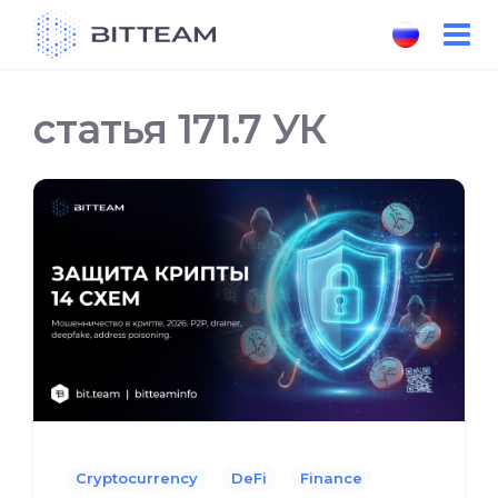
Skip
to
the
content
статья 171.7 УК
Cryptocurrency
DeFi
Finance