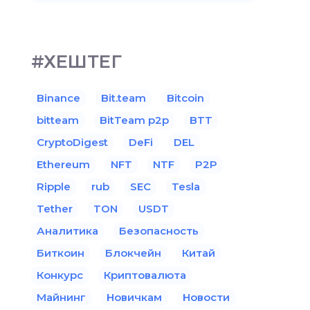
#ХЕШТЕГ
Binance
Bit.team
Bitcoin
bitteam
BitTeam p2p
BTT
CryptoDigest
DeFi
DEL
Ethereum
NFT
NTF
P2P
Ripple
rub
SEC
Tesla
Tether
TON
USDT
Аналитика
Безопасность
Биткоин
Блокчейн
Китай
Конкурс
Криптовалюта
Майнинг
Новичкам
Новости