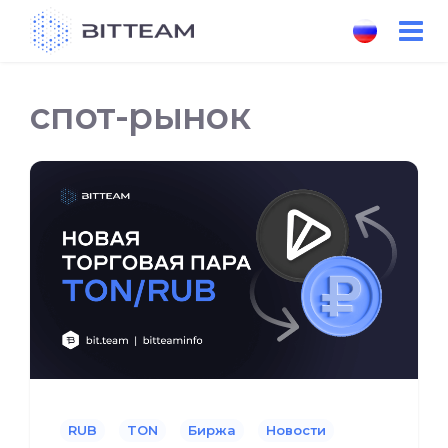
Skip
to
the
content
спот-рынок
RUB
TON
Биржа
Новости