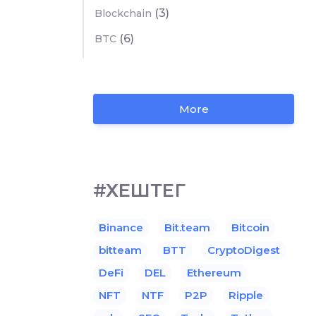
(3)
Blockchain
(6)
BTC
More
#ХЕШТЕГ
Binance
Bit.team
Bitcoin
bitteam
BTT
CryptoDigest
DeFi
DEL
Ethereum
NFT
NTF
P2P
Ripple