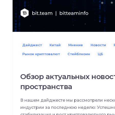
Дайджест
Китай
Мнение
Новости
Рынок криптовалют
Стейблкоин
ЦБ
Обзор актуальных новос
пространства
В нашем дайджесте мы рассмотрели неско
индустрии за последнюю неделю: Успешно
стабилизация и рост криптовалютного рын