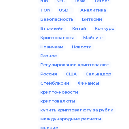
rub
SEC
Tesla
Tether
TON
USDT
Аналитика
Безопасность
Биткоин
Блокчейн
Китай
Конкурс
Криптовалюта
Майнинг
Новичкам
Новости
Разное
Регулирование криптовалют
Россия
США
Сальвадор
Стейблкоин
Финансы
крипто-новости
криптовалюты
купить криптовалюту за рубли
международные расчеты
мнение