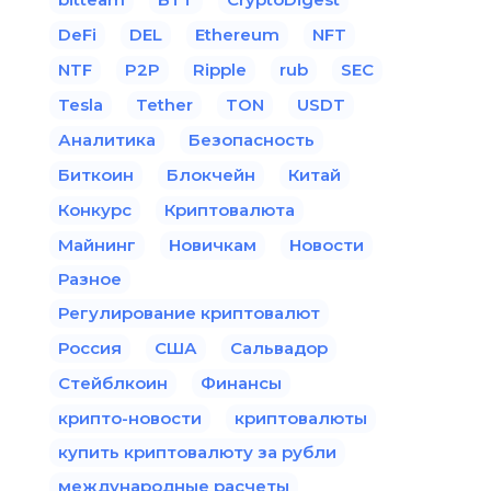
DeFi
DEL
Ethereum
NFT
NTF
P2P
Ripple
rub
SEC
Tesla
Tether
TON
USDT
Аналитика
Безопасность
Биткоин
Блокчейн
Китай
Конкурс
Криптовалюта
Майнинг
Новичкам
Новости
Разное
Регулирование криптовалют
Россия
США
Сальвадор
Стейблкоин
Финансы
крипто-новости
криптовалюты
купить криптовалюту за рубли
международные расчеты