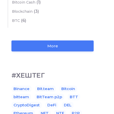
(1)
Bitcoin Cash
(3)
Blockchain
(6)
BTC
More
#ХЕШТЕГ
Binance
Bit.team
Bitcoin
bitteam
BitTeam p2p
BTT
CryptoDigest
DeFi
DEL
Ethereum
NFT
NTF
P2P