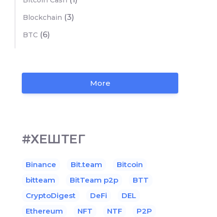
Bitcoin Cash
(3)
Blockchain
(6)
BTC
More
#ХЕШТЕГ
Binance
Bit.team
Bitcoin
bitteam
BitTeam p2p
BTT
CryptoDigest
DeFi
DEL
Ethereum
NFT
NTF
P2P