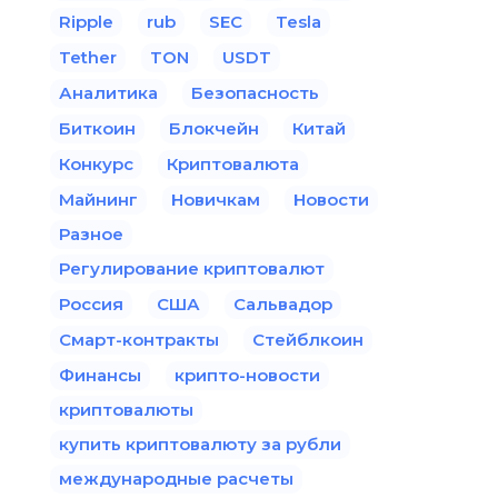
Ripple
rub
SEC
Tesla
Tether
TON
USDT
Аналитика
Безопасность
Биткоин
Блокчейн
Китай
Конкурс
Криптовалюта
Майнинг
Новичкам
Новости
Разное
Регулирование криптовалют
Россия
США
Сальвадор
Смарт-контракты
Стейблкоин
Финансы
крипто-новости
криптовалюты
купить криптовалюту за рубли
международные расчеты