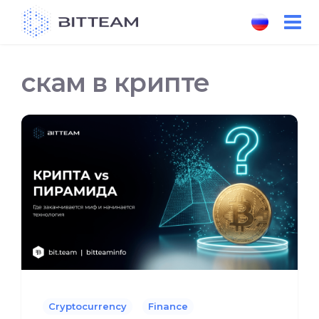
Skip
to
the
content
скам в крипте
Cryptocurrency
Finance