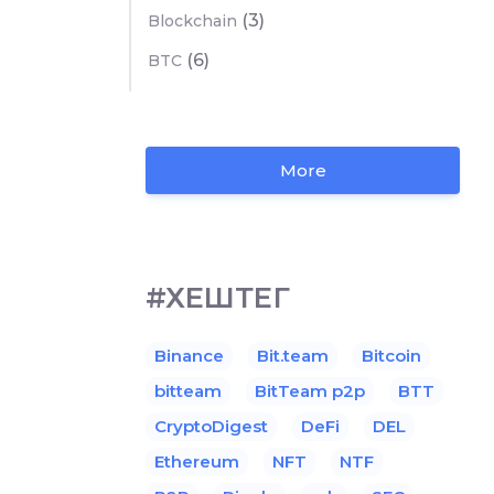
(3)
Blockchain
(6)
BTC
More
#ХЕШТЕГ
Binance
Bit.team
Bitcoin
bitteam
BitTeam p2p
BTT
CryptoDigest
DeFi
DEL
Ethereum
NFT
NTF