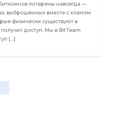
х биткоинов потеряны навсегда —
аз, выброшенных вместе с хламом
орые физически существуют в
 получит доступ. Мы в BitTeam
уп […]
e