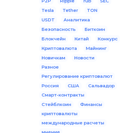
P2P
Ripple
rub
SEC
Tesla
Tether
TON
USDT
Аналитика
Безопасность
Биткоин
Блокчейн
Китай
Конкурс
Криптовалюта
Майнинг
Новичкам
Новости
Разное
Регулирование криптовалют
Россия
США
Сальвадор
Смарт-контракты
Стейблкоин
Финансы
криптовалюты
международные расчеты
мнение