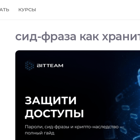
АТЬ
КУРСЫ
сид-фраза как храни