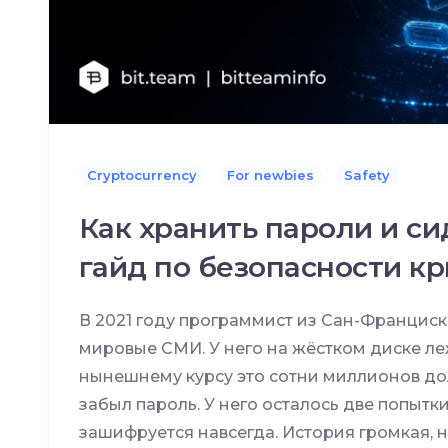
Cryptocurrency
For newbies
Safety
Как хранить пароли и с
гайд по безопасности к
В 2021 году программист из Сан-Франциск
мировые СМИ. У него на жёстком диске ле
нынешнему курсу это сотни миллионов до
забыл пароль. У него осталось две попытки
зашифруется навсегда. История громкая, 