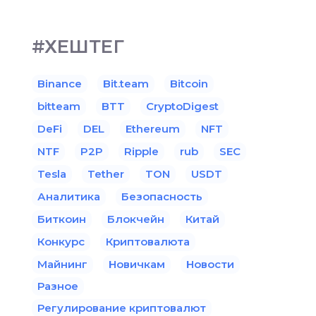
#ХЕШТЕГ
Binance
Bit.team
Bitcoin
bitteam
BTT
CryptoDigest
DeFi
DEL
Ethereum
NFT
NTF
P2P
Ripple
rub
SEC
Tesla
Tether
TON
USDT
Аналитика
Безопасность
Биткоин
Блокчейн
Китай
Конкурс
Криптовалюта
Майнинг
Новичкам
Новости
Разное
Регулирование криптовалют