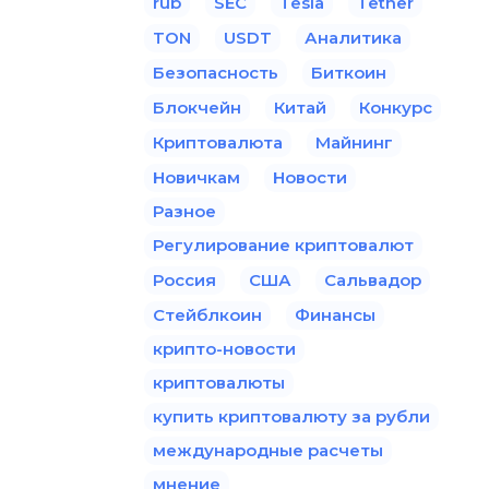
rub
SEC
Tesla
Tether
TON
USDT
Аналитика
Безопасность
Биткоин
Блокчейн
Китай
Конкурс
Криптовалюта
Майнинг
Новичкам
Новости
Разное
Регулирование криптовалют
Россия
США
Сальвадор
Стейблкоин
Финансы
крипто-новости
криптовалюты
купить криптовалюту за рубли
международные расчеты
мнение