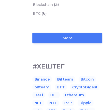
(3)
Blockchain
(6)
BTC
More
#ХЕШТЕГ
Binance
Bit.team
Bitcoin
bitteam
BTT
CryptoDigest
DeFi
DEL
Ethereum
NFT
NTF
P2P
Ripple