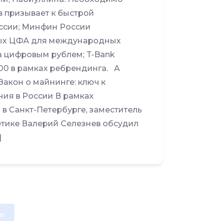
в призывает к быстрой
оссии; Минфин России
ных ЦФА для международных
а цифровым рублем; T-Bank
00 в рамках ребрендинга. А
Закон о майнинге: ключ к
ия в России В рамках
 Санкт-Петербурге, заместитель
етике Валерий Селезнев обсудил
]
e