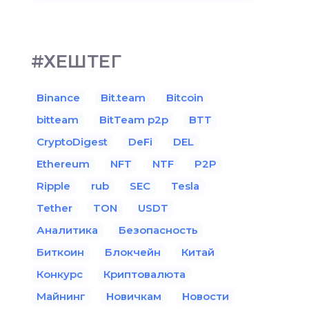
#ХЕШТЕГ
Binance
Bit.team
Bitcoin
bitteam
BitTeam p2p
BTT
CryptoDigest
DeFi
DEL
Ethereum
NFT
NTF
P2P
Ripple
rub
SEC
Tesla
Tether
TON
USDT
Аналитика
Безопасность
Биткоин
Блокчейн
Китай
Конкурс
Криптовалюта
Майнинг
Новичкам
Новости