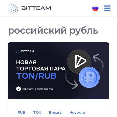
Skip
to
the
content
российский рубль
RUB
TON
Биржа
Новости