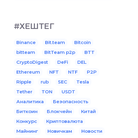
#ХЕШТЕГ
Binance
Bit.team
Bitcoin
bitteam
BitTeam p2p
BTT
CryptoDigest
DeFi
DEL
Ethereum
NFT
NTF
P2P
Ripple
rub
SEC
Tesla
Tether
TON
USDT
Аналитика
Безопасность
Биткоин
Блокчейн
Китай
Конкурс
Криптовалюта
Майнинг
Новичкам
Новости