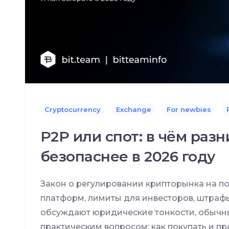
Cryptocurrency
Exchange
For newbies
P2P или спот: в чём разн
безопаснее в 2026 году
Закон о регулировании крипторынка на п
платформ, лимиты для инвесторов, штраф
обсуждают юридические тонкости, обычн
практическим вопросом: как покупать и п