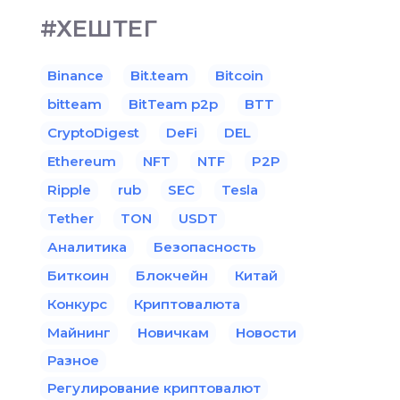
#ХЕШТЕГ
Binance
Bit.team
Bitcoin
bitteam
BitTeam p2p
BTT
CryptoDigest
DeFi
DEL
Ethereum
NFT
NTF
P2P
Ripple
rub
SEC
Tesla
Tether
TON
USDT
Аналитика
Безопасность
Биткоин
Блокчейн
Китай
Конкурс
Криптовалюта
Майнинг
Новичкам
Новости
Разное
Регулирование криптовалют