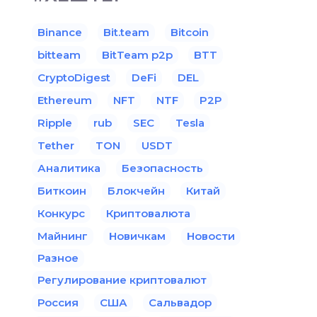
Binance
Bit.team
Bitcoin
bitteam
BitTeam p2p
BTT
CryptoDigest
DeFi
DEL
Ethereum
NFT
NTF
P2P
Ripple
rub
SEC
Tesla
Tether
TON
USDT
Аналитика
Безопасность
Биткоин
Блокчейн
Китай
Конкурс
Криптовалюта
Майнинг
Новичкам
Новости
Разное
Регулирование криптовалют
Россия
США
Сальвадор