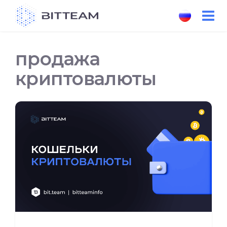
Skip
to
the
content
продажа
криптовалюты