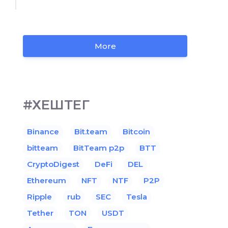
More
#ХЕШТЕГ
Binance
Bit.team
Bitcoin
bitteam
BitTeam p2p
BTT
CryptoDigest
DeFi
DEL
Ethereum
NFT
NTF
P2P
Ripple
rub
SEC
Tesla
Tether
TON
USDT