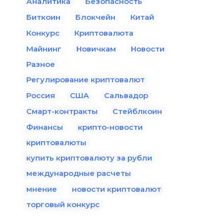
Аналитика
Безопасность
Биткоин
Блокчейн
Китай
Конкурс
Криптовалюта
Майнинг
Новичкам
Новости
Разное
Регулирование криптовалют
Россия
США
Сальвадор
Смарт-контракты
Стейблкоин
Финансы
крипто-новости
криптовалюты
купить криптовалюту за рубли
международные расчеты
мнение
новости криптовалют
торговый конкурс