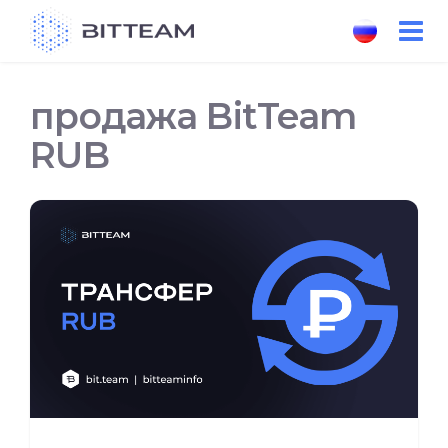
Skip
to
the
content
продажа BitTeam
RUB