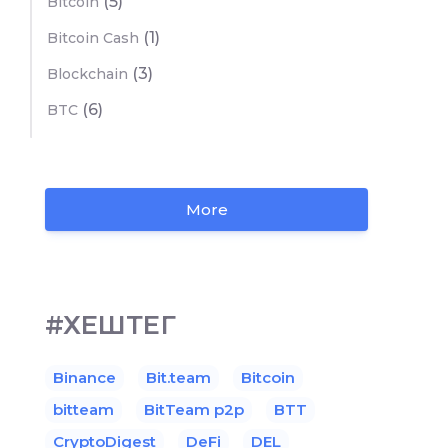
(5)
Bitcoin
(1)
Bitcoin Cash
(3)
Blockchain
(6)
BTC
More
#ХЕШТЕГ
Binance
Bit.team
Bitcoin
bitteam
BitTeam p2p
BTT
CryptoDigest
DeFi
DEL