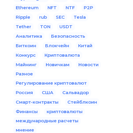
Ethereum
NFT
NTF
P2P
Ripple
rub
SEC
Tesla
Tether
TON
USDT
Аналитика
Безопасность
Биткоин
Блокчейн
Китай
Конкурс
Криптовалюта
Майнинг
Новичкам
Новости
Разное
Регулирование криптовалют
Россия
США
Сальвадор
Смарт-контракты
Стейблкоин
Финансы
криптовалюты
международные расчеты
мнение