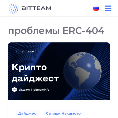
Skip
to
the
content
проблемы ERC-404
Дайджест
Сатоши Накамото