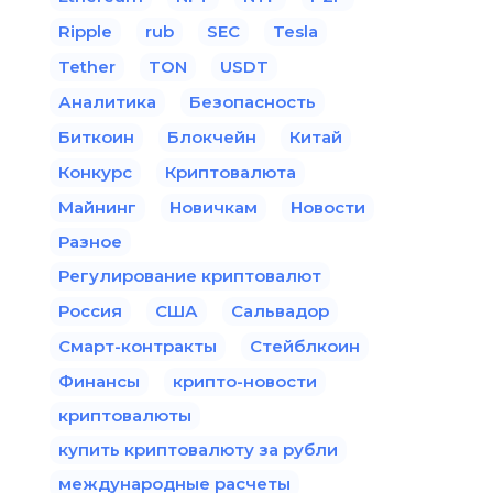
Ripple
rub
SEC
Tesla
Tether
TON
USDT
Аналитика
Безопасность
Биткоин
Блокчейн
Китай
Конкурс
Криптовалюта
Майнинг
Новичкам
Новости
Разное
Регулирование криптовалют
Россия
США
Сальвадор
Смарт-контракты
Стейблкоин
Финансы
крипто-новости
криптовалюты
купить криптовалюту за рубли
международные расчеты