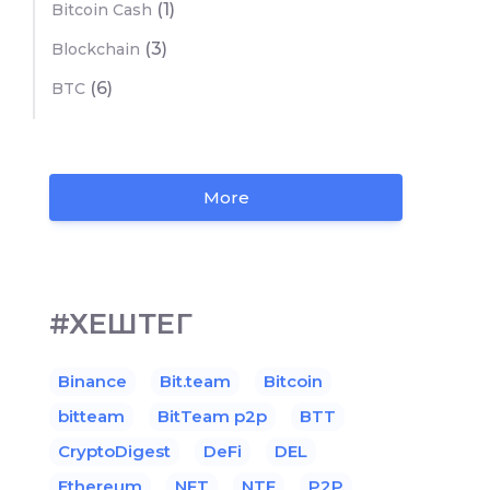
(1)
Bitcoin Cash
(3)
Blockchain
(6)
BTC
More
#ХЕШТЕГ
Binance
Bit.team
Bitcoin
bitteam
BitTeam p2p
BTT
CryptoDigest
DeFi
DEL
Ethereum
NFT
NTF
P2P