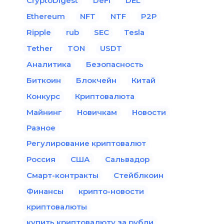
CryptoDigest
DeFi
DEL
Ethereum
NFT
NTF
P2P
Ripple
rub
SEC
Tesla
Tether
TON
USDT
Аналитика
Безопасность
Биткоин
Блокчейн
Китай
Конкурс
Криптовалюта
Майнинг
Новичкам
Новости
Разное
Регулирование криптовалют
Россия
США
Сальвадор
Смарт-контракты
Стейблкоин
Финансы
крипто-новости
криптовалюты
купить криптовалюту за рубли