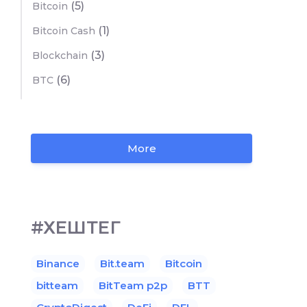
(5)
Bitcoin
(1)
Bitcoin Cash
(3)
Blockchain
(6)
BTC
More
#ХЕШТЕГ
Binance
Bit.team
Bitcoin
bitteam
BitTeam p2p
BTT