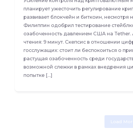
Усиление контроля над криптовалютным м
планирует ужесточить регулирование крип
развивает блокчейн и биткоин, несмотря 
Филиппин одобрил тестирование стейблк
озабоченность давлением США на Tether. 
чтения: 9 минут. Скепсис в отношении ци
госслужащих: стоит ли беспокоиться о пр
растущая озабоченность среди государст
возможной слежки в рамках внедрения ци
попытке […]
Load Mor