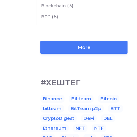
(3)
Blockchain
(6)
BTC
More
#ХЕШТЕГ
Binance
Bit.team
Bitcoin
bitteam
BitTeam p2p
BTT
CryptoDigest
DeFi
DEL
Ethereum
NFT
NTF