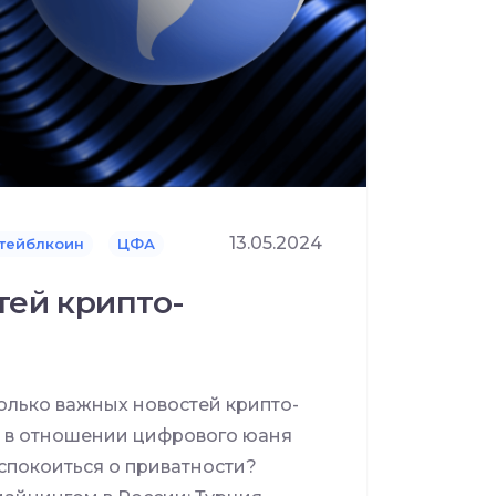
13.05.2024
тейблкоин
ЦФА
тей крипто-
лько важных новостей крипто-
с в отношении цифрового юаня
еспокоиться о приватности?