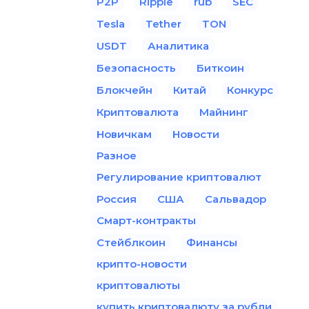
P2P
Ripple
rub
SEC
Tesla
Tether
TON
USDT
Аналитика
Безопасность
Биткоин
Блокчейн
Китай
Конкурс
Криптовалюта
Майнинг
Новичкам
Новости
Разное
Регулирование криптовалют
Россия
США
Сальвадор
Смарт-контракты
Стейблкоин
Финансы
крипто-новости
криптовалюты
купить криптовалюту за рубли