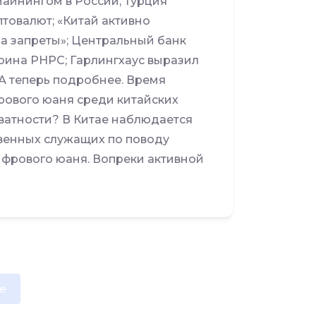
айнингом в России; Турция
товалют; «Китай активно
на запреты»; Центральный банк
оина PHPC; Гарлингхаус выразил
А теперь подробнее. Время
фрового юаня среди китайских
иватности? В Китае наблюдается
венных служащих по поводу
фрового юаня. Вопреки активной
e