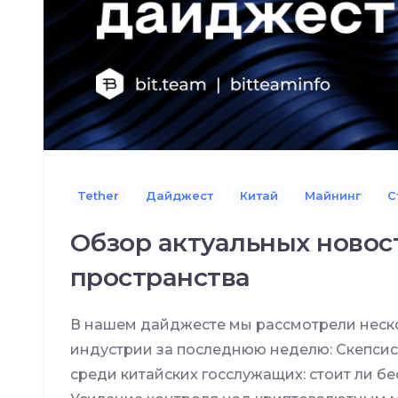
Tether
Дайджест
Китай
Майнинг
С
Обзор актуальных новос
пространства
В нашем дайджесте мы рассмотрели неско
индустрии за последнюю неделю: Скепси
среди китайских госслужащих: стоит ли б