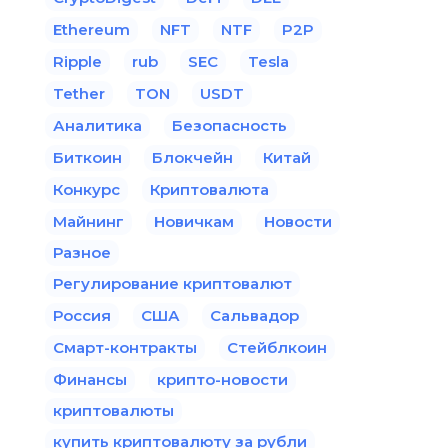
Ethereum
NFT
NTF
P2P
Ripple
rub
SEC
Tesla
Tether
TON
USDT
Аналитика
Безопасность
Биткоин
Блокчейн
Китай
Конкурс
Криптовалюта
Майнинг
Новичкам
Новости
Разное
Регулирование криптовалют
Россия
США
Сальвадор
Смарт-контракты
Стейблкоин
Финансы
крипто-новости
криптовалюты
купить криптовалюту за рубли