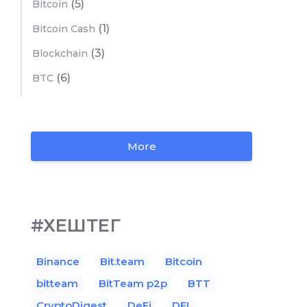
(5)
Bitcoin
(1)
Bitcoin Cash
(3)
Blockchain
(6)
BTC
More
#ХЕШТЕГ
Binance
Bit.team
Bitcoin
bitteam
BitTeam p2p
BTT
CryptoDigest
DeFi
DEL