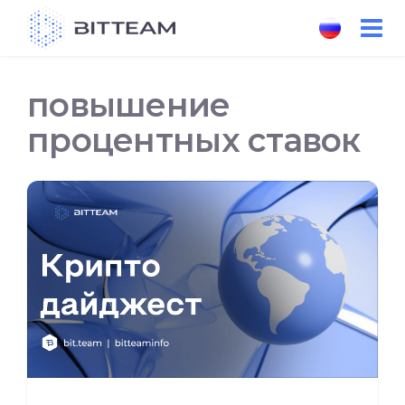
Skip
to
the
content
повышение
процентных ставок