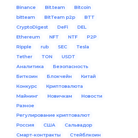
Binance
Bit.team
Bitcoin
bitteam
BitTeam p2p
BTT
CryptoDigest
DeFi
DEL
Ethereum
NFT
NTF
P2P
Ripple
rub
SEC
Tesla
Tether
TON
USDT
Аналитика
Безопасность
Биткоин
Блокчейн
Китай
Конкурс
Криптовалюта
Майнинг
Новичкам
Новости
Разное
Регулирование криптовалют
Россия
США
Сальвадор
Смарт-контракты
Стейблкоин