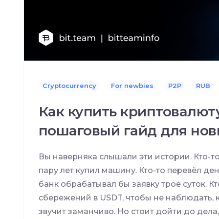
Cryptocurrency
For newbies
P2P
RUB
Как купить криптовалюту
пошаговый гайд для нов
Вы наверняка слышали эти истории. Кто-то
пару лет купил машину. Кто-то перевёл ден
банк обрабатывал бы заявку трое суток. Кт
сбережений в USDT, чтобы не наблюдать, ка
звучит заманчиво. Но стоит дойти до дела, 