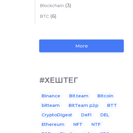
(3)
Blockchain
(6)
BTC
More
#ХЕШТЕГ
Binance
Bit.team
Bitcoin
bitteam
BitTeam p2p
BTT
CryptoDigest
DeFi
DEL
Ethereum
NFT
NTF