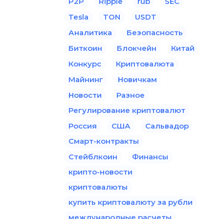
P2P
Ripple
rub
SEC
Tesla
TON
USDT
Аналитика
Безопасность
Биткоин
Блокчейн
Китай
Конкурс
Криптовалюта
Майнинг
Новичкам
Новости
Разное
Регулирование криптовалют
Россия
США
Сальвадор
Смарт-контракты
Стейблкоин
Финансы
крипто-новости
криптовалюты
купить криптовалюту за рубли
международные расчеты