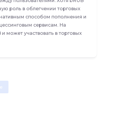
ежду пользователями. Хотя bRUB
ную роль в облегчении торговых
рнативным способом пополнения и
цессинговым сервисам. На
 и может участвовать в торговых
e