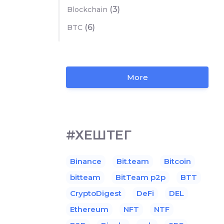
(3)
Blockchain
(6)
BTC
More
#ХЕШТЕГ
Binance
Bit.team
Bitcoin
bitteam
BitTeam p2p
BTT
CryptoDigest
DeFi
DEL
Ethereum
NFT
NTF