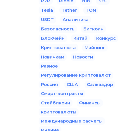
P2P
Ripple
rub
SEC
Tesla
Tether
TON
USDT
Аналитика
Безопасность
Биткоин
Блокчейн
Китай
Конкурс
Криптовалюта
Майнинг
Новичкам
Новости
Разное
Регулирование криптовалют
Россия
США
Сальвадор
Смарт-контракты
Стейблкоин
Финансы
криптовалюты
международные расчеты
мнение