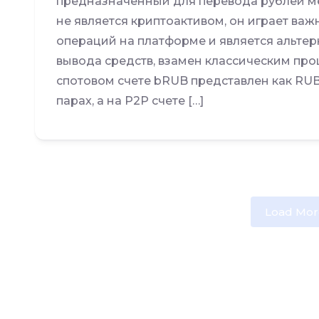
предназначенный для перевода рублей м
не является криптоактивом, он играет важ
операций на платформе и является альте
вывода средств, взамен классическим про
спотовом счете bRUB представлен как RUB
парах, а на P2P счете […]
Load Mor