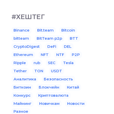
#ХЕШТЕГ
Binance
Bit.team
Bitcoin
bitteam
BitTeam p2p
BTT
CryptoDigest
DeFi
DEL
Ethereum
NFT
NTF
P2P
Ripple
rub
SEC
Tesla
Tether
TON
USDT
Аналитика
Безопасность
Биткоин
Блокчейн
Китай
Конкурс
Криптовалюта
Майнинг
Новичкам
Новости
Разное