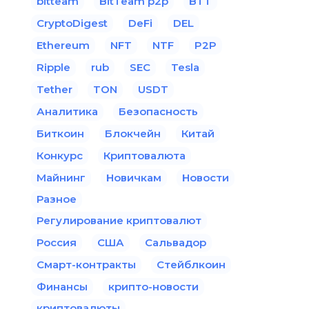
bitteam
BitTeam p2p
BTT
CryptoDigest
DeFi
DEL
Ethereum
NFT
NTF
P2P
Ripple
rub
SEC
Tesla
Tether
TON
USDT
Аналитика
Безопасность
Биткоин
Блокчейн
Китай
Конкурс
Криптовалюта
Майнинг
Новичкам
Новости
Разное
Регулирование криптовалют
Россия
США
Сальвадор
Смарт-контракты
Стейблкоин
Финансы
крипто-новости
криптовалюты